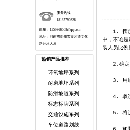
服务热线
18137790328
邮箱：1559366568@qq.com
1. 摆放
地址：河南省郑州市黄河路文化
中，不论是
路经津大厦
装人员比例
热销产品推荐
2.确定安
环氧地坪系列
3. 用刷
耐磨地坪系列
防滑坡道系列
4. 取适
标志标牌系列
5. 将道
交通设施系列
车位道路划线
6. 如果