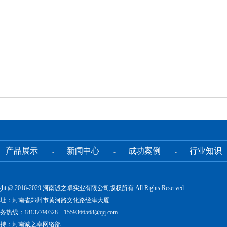
产品展示
新闻中心
成功案例
行业知识
-
-
-
ight @ 2016-2029 河南诚之卓实业有限公司版权所有 All Rights Reserved.
址：河南省郑州市黄河路文化路经津大厦
热线：18137790328 1559366568@qq.com
持：河南诚之卓网络部