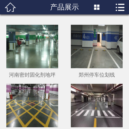


产品展示

首页

关于我们
产品展示
新闻中心
成功案例
河南密封固化剂地坪
郑州停车位划线
行业知识
人才招聘
联系我们