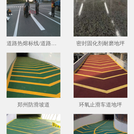
道路热熔标线/道路划线
密封固化剂耐磨地坪
郑州防滑坡道
环氧止滑车道地坪