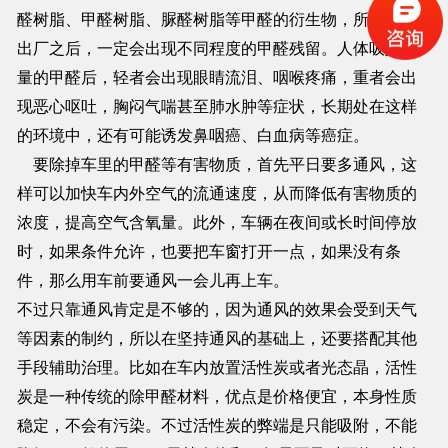
醛树脂、甲醛树脂、脲醛树脂等甲醛的衍生物，所以新车
出厂之后，一定会出现不同程度的甲醛残留。人体吸入过
量的甲醛后，轻者会出现眼睛流泪、咽喉疼痛，重者会出
现恶心呕吐，胸闷气喘甚至肺水肿等症状，长期处在这样
的环境中，还有可能诱发鼻咽癌、白血病等癌症。
要除掉车里的甲醛等有害物质，首先平日要多通风，这
样可以加快车内外空气的流通速度，从而降低有害物质的
浓度，提高空气含氧量。此外，车辆在夜间或长时间停放
时，如果条件允许，也要把车窗打开一点，如果没有条
件，那么用车前要通风一会儿再上车。
不过只靠通风肯定是不够的，因为通风的效果会受到天气
等因素的制约，所以在坚持通风的基础上，还要搭配其他
手段辅助治理。比如在车内放置活性炭或者光态晶，活性
炭是一种传统的除甲醛材料，优点是价格便宜，本身性质
稳定，不会有污染。不过活性炭的弊端是只能吸附，不能