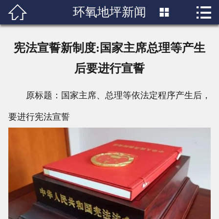


环氧地坪新闻

首页

关于我们
宪法宣誓新制度:国家主席总理等产生
产品展示
后要进行宣誓
新闻中心
原标题：国家主席、总理等依法定程序产生后，
成功案例
要进行宪法宣誓
行业知识
人才招聘
联系我们