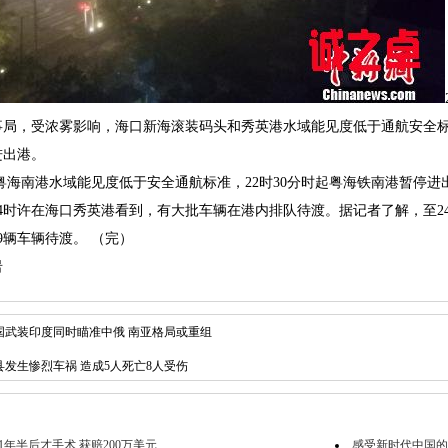
，受浓雾影响，海口新海滚装码头和秀英港水域能见度低于通航安全标准，
进出港。
海南港水域能见度低于安全通航标准，22时30分时起粤海铁南港暂停进
时许在海口秀英港看到，有大批车辆在港内排队待渡。据记者了解，至24
99辆车辆待渡。 （完）
岩
国武装印度同时瞄准中俄 南亚格局或重组
县发生惨烈车祸 造成5人死亡8人受伤
年半后才手术 获赔200万美元
感受新时代中国的