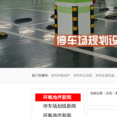
热门关键词:
郑州环氧地坪
郑州车位划线
郑州交通设施
州车位划线公司
郑州停车场车位划线
郑州交通设施厂家
当前位置：
主页
>
环氧地坪新闻
停车场划线新闻
公司
郑州耐磨地坪
环氧地坪新闻