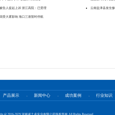
被告人提起上诉 浙江高院：已受理
云南盐津县发生惨
因受大雾影响 海口三港暂时停航
产品展示
新闻中心
成功案例
行业知识
-
-
-
ight @ 2016-2029 河南诚之卓实业有限公司版权所有 All Rights Reserved.