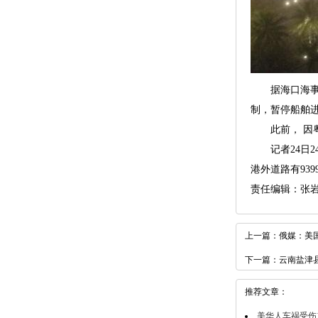
据海口海事局
制，暂停船舶
此前， 因粤
记者24日24
港外道路有93
责任编辑：张
上一篇：
俄媒：美
下一篇：
云南盐津
推荐文章：
美华人车祸受伤1