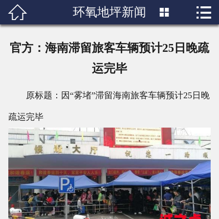


环氧地坪新闻

首页

关于我们
官方：海南滞留旅客车辆预计25日晚疏
产品展示
运完毕
新闻中心
原标题：因“雾堵”滞留海南旅客车辆预计25日晚
成功案例
疏运完毕
行业知识
人才招聘
联系我们