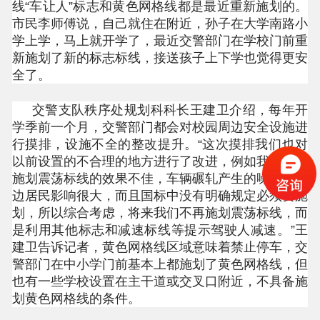
线“车让人”标志和黄色网格线都是最近重新施划的。
市民李师傅说，自己就住在附近，孙子在大学南路小
学上学，马上就开学了，最近交警部门在学校门前重
新施划了新的标志标线，接送孩子上下学也觉得更安
全了。
交警支队秩序处规划科科长王建卫介绍，每年开
学季前一个月，交警部门都会对校园周边安全设施进
行摸排，设施不全的整改提升。“这次摸排我们也对
以前设置的不合理的地方进行了改进，例如我们发现
施划震荡标线的效果不佳，车辆碾轧产生的噪声对周
边居民影响很大，而且国标中没有明确规定必须要施
划，所以综合考虑，将来我们不再施划震荡标线，而
是利用其他标志和减速标线等提示驾驶人减速。”王
建卫告诉记者，黄色网格线区域意味着禁止停车，交
警部门在中小学门前基本上都施划了黄色网格线，但
也有一些学校设置在主干道或交叉口附近，不具备施
划黄色网格线的条件。