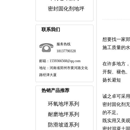
密封固化剂地坪
联系我们
想要找一家
服务热线
施工质量的
18137790328
邮箱：1559366568@qq.com
在许多地方
地址：河南省郑州市黄河路文化
开裂、褪色
路经津大厦
扬长避短
热销产品推荐
诚之卓可采
环氧地坪系列
密封固化剂
的不足。
耐磨地坪系列
既实用又美
防滑坡道系列
密封混凝土