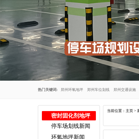
热门关键词:
郑州环氧地坪
郑州车位划线
郑州交通设施
州车位划线公司
郑州停车场车位划线
郑州交通设施厂家
当前位置：
主页
>
密封固化剂地坪
停车场划线新闻
公司
郑州耐磨地坪
环氧地坪新闻