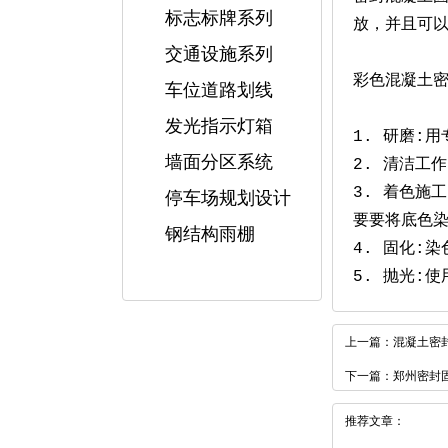
标志标牌系列
放，并且可
交通设施系列
彩色混凝土
车位道路划线
发光指示灯箱
1. 研磨:
墙面分区系统
2. 清洁工
3. 着色施
停车场规划设计
要要将底色染
钢结构雨棚
4. 固化:
5. 抛光:
上一篇：
混凝土密
下一篇：
郑州密封
推荐文章：