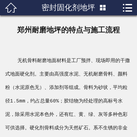


密封固化剂地坪

首页

关于我们
郑州耐磨地坪的特点与施工流程
产品展示
新闻中心
无机骨料耐磨地面材料是工厂预拌、现场即用的干撒
成功案例
式地面硬化剂。主要由高强度水泥、无机耐磨骨料、颜料
行业知识
粉（水泥原色无）、添加剂等组成。骨料为砂状，平均粒
径1.5mm，约占总量60%；胶结物为经处理的高标号水
人才招聘
泥，除采用水泥本色外，还有红、黄、绿、灰等多种色彩
联系我们
可供选择。硬化剂骨料成分为天然矿石。系不生锈的非金