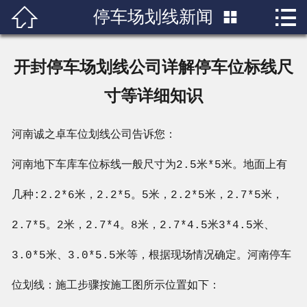


停车场划线新闻

首页

关于我们
开封停车场划线公司详解停车位标线尺
产品展示
寸等详细知识
新闻中心
河南诚之卓车位划线公司告诉您：
成功案例
河南地下车库车位标线一般尺寸为2.5米*5米。地面上有
几种:2.2*6米，2.2*5。5米，2.2*5米，2.7*5米，
行业知识
2.7*5。2米，2.7*4。8米，2.7*4.5米3*4.5米、
人才招聘
3.0*5米、3.0*5.5米等，根据现场情况确定。河南停车
联系我们
位划线：施工步骤按施工图所示位置如下：