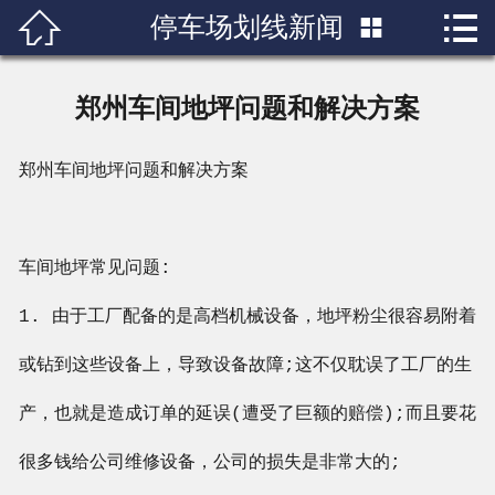


停车场划线新闻

首页

关于我们
郑州车间地坪问题和解决方案
产品展示
郑州车间地坪问题和解决方案
新闻中心
成功案例
车间地坪常见问题:
行业知识
1. 由于工厂配备的是高档机械设备，地坪粉尘很容易附着
或钻到这些设备上，导致设备故障;这不仅耽误了工厂的生
人才招聘
产，也就是造成订单的延误(遭受了巨额的赔偿);而且要花
联系我们
很多钱给公司维修设备，公司的损失是非常大的;