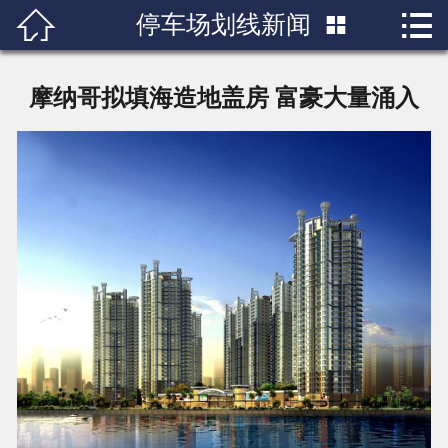


停车场划线新闻

首页

关于我们
摩纳哥拟填海造地盖房 富豪大量涌入
产品展示
新闻中心
成功案例
行业知识
人才招聘
联系我们