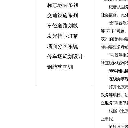
标志标牌系列
记者从国务院
交通设施系列
社会监督。此
除“假冒政府
车位道路划线
等“四不”问题
发光指示灯箱
表》的指标内
墙面分区系统
标内容更多考
“两份年报的
停车场规划设计
晰直观体现网
钢结构雨棚
98%网民
在线办事程
打开北京市政
政务等项目。
企服务”则提
根据《北京市人
上申报。
通过是否发布