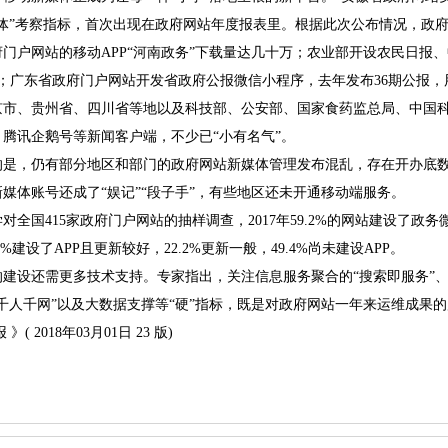
”考察指标，首次出现在政府网站年度报表里。根据此次公布情况，政府
户网站的移动APP“河南政务”下载量达几十万；农业部开设农民日报
万；广东省政府门户网站开发省政府公报微信小程序，去年发布36期公报
、贵州省、四川省等地以及科技部、公安部、国家食药监总局、中国科
腾讯企鹅号等新闻客户端，不少已“小有名气”。
，仍有部分地区和部门的政府网站新媒体管理发布混乱，存在开办底数
媒体账号还成了“娱记”“段子手”，有些地区还未开通移动端服务。
国415家政府门户网站的抽样调查，2017年59.2%的网站建设了政务微信
4%建设了APP且更新较好，22.2%更新一般，49.4%尚未建设APP。
设还需更多技术支持。专家指出，关注信息服务聚合的“搜索即服务”、
千人千网”以及大数据支撑等“硬”指标，既是对政府网站一年来运维成果
 2018年03月01日 23 版)