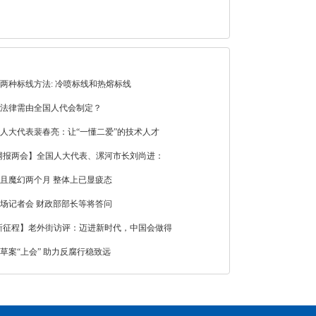
两种标线方法: 冷喷标线和热熔标线
法律需由全国人代会制定？
人大代表裴春亮：让“一懂二爱”的技术人才
网报两会】全国人大代表、漯河市长刘尚进：
且魔幻两个月 整体上已显疲态
场记者会 财政部部长等将答问
改革新征程】老外街访评：迈进新时代，中国会做得
草案“上会” 助力反腐行稳致远