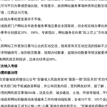
也可与平日办事感受做比较。年报显示，政府网站服务事项种类和总数呈
万项，江西达16万项。
线办事程度发展并不平衡。
政府门户网站去年政务服务事项总量在全国靠前，但全程在线办事比例
事率分别接近20%、100%。专家指出，网站服务在向着“应上尽上”方向
坏。
政府网站工作更加注重与公众的互动交流，报表里有关互动交流的指标不
求明确填写；收到留言数量、按期办结数量、超期办结数量等情况被要求公
38条网民留言和投诉，总体办结率达98%。
首次纳入考核
需积极治理
在安徽省政府微信公众号“安徽省人民政府发布”最新一期“回应关切”栏
事，有关部门给予权威政策释疑，并公布回复内容，受到网友好评。据了解
需办理的网民留言事项604条，涉及住房、城乡建设、土地、环保等领域，
府网站积极推动各项服务工作向移动端拓展，全省16个市、105个县(
移动新媒体正成为让每一件‘小事’落地生根的新平台。”安徽省政府网站