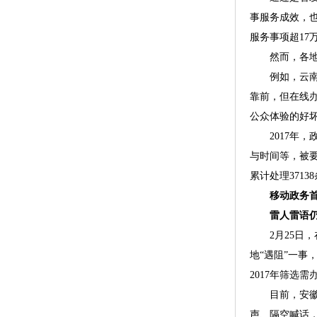
事服务成效，
服务事项超17
然而，各地在
例如，云南省
靠前，但在线办
公众体验的好
2017年，
与时间等，被要
累计处理371
移动政务
雷人雷语仍
2月25日，
地“遇阻”一
2017年筛选
目前，安徽省政
声、隔空喊话，