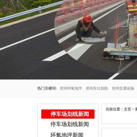
热门关键词:
郑州环氧地坪
郑州车位划线
郑州交通设施
州车位划线公司
郑州停车场车位划线
郑州交通设施厂家
当前位置：
主页
>
停车场划线新闻
停车场划线新闻
公司
郑州耐磨地坪
环氧地坪新闻