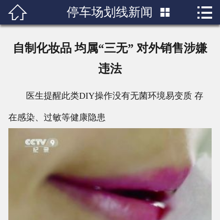


停车场划线新闻

首页

关于我们
自制化妆品 均属“三无” 对外销售涉嫌
产品展示
违法
新闻中心
医生提醒此类DIY操作没有无菌环境易变质 存
成功案例
在感染、过敏等健康隐患
行业知识
人才招聘
联系我们