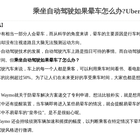
乘坐自动驾驶如果晕车怎么办?Uber
讯
】
相当一部分人会晕车，而从科学的角度来讲，晕车的主要原因是行车时
睛却没有注视道路且大脑无法预测运动方向。
动驾驶技术的发展，自动驾驶汽车上路是指日可待的事情。而自动驾驶
时间。但
乘坐自动驾驶如果晕车了怎么办？
汽车来说，车上的每一个人都是乘客，可以利用乘车时间看书、看电影
车的比例超过50%。为了让人们在未来更好的享受乘车时间，大家也都是
aymo就关于防晕车解决方案递交了专利申请。想法比较朴实，就是想
还有提醒装置，当车辆即将进入某些易晕车的情况，就会提醒易晕车的乘客
中不易晕车的“皇帝位”。是不是很贴心呢。
mo 还会持续侦测车辆加速和摇摆的幅度，以判断乘客在特定情况下晕车
驾驶风格进行微调。