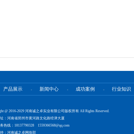
产品展示
新闻中心
成功案例
行业知识
-
-
-
ight @ 2016-2029 河南诚之卓实业有限公司版权所有 All Rights Reserved.
址：河南省郑州市黄河路文化路经津大厦
热线：18137790328 1559366568@qq.com
持：河南诚之卓网络部