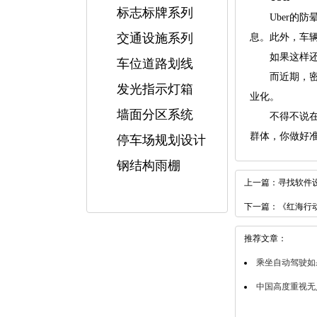
标志标牌系列
Uber的防
交通设施系列
息。此外，车
如果这样还是
车位道路划线
而近期，密歇
发光指示灯箱
业化。
墙面分区系统
不得不说在防
群体，你做好准
停车场规划设计
钢结构雨棚
上一篇：
寻找软件设
下一篇：
《红海行
推荐文章：
乘坐自动驾驶如果
中国高度重视无