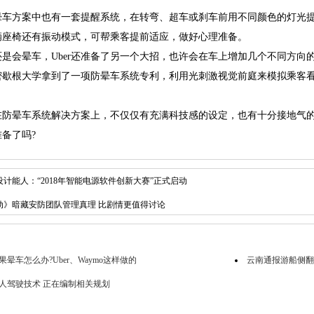
晕车方案中也有一套提醒系统，在转弯、超车或刹车前用不同颜色的灯光
辆座椅还有振动模式，可帮乘客提前适应，做好心理准备。
会晕车，Uber还准备了另一个大招，也许会在车上增加几个不同方向
根大学拿到了一项防晕车系统专利，利用光刺激视觉前庭来模拟乘客看
晕车系统解决方案上，不仅仅有充满科技感的设定，也有十分接地气的
备了吗?
计能人：“2018年智能电源软件创新大赛”正式启动
动》暗藏安防团队管理真理 比剧情更值得讨论
晕车怎么办?Uber、Waymo这样做的
云南通报游船侧翻
人驾驶技术 正在编制相关规划