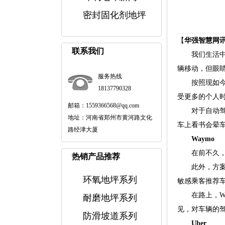
密封固化剂地坪
【
华强智慧网
联系我们
我们生活中有
辆移动，但眼
服务热线
按照现如今自
18137790328
受更多的个人
邮箱：1559366568@qq.com
对于自动驾驶
地址：河南省郑州市黄河路文化
车上看书会晕
路经津大厦
Waymo
在前不久，W
热销产品推荐
此外，方案中
环氧地坪系列
敏感乘客推荐车
在路上，Way
耐磨地坪系列
见，对车辆的
防滑坡道系列
Uber