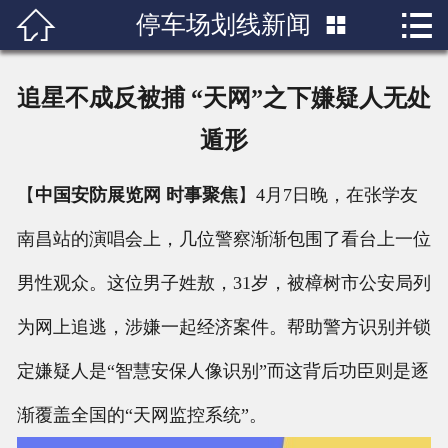


停车场划线新闻

首页

关于我们
追星不成反被捕 “天网”之下嫌疑人无处
产品展示
遁形
新闻中心
【
中国安防展览网 时事聚焦
】4月7日晚，在张学友
成功案例
南昌站的演唱会上，几位警察渐渐包围了看台上一位
男性观众。这位男子姓敖，31岁，被樟树市公安局列
行业知识
为网上追逃，涉嫌一起经济案件。帮助警方识别并锁
人才招聘
定嫌疑人是“智慧安保人像识别”而这背后功臣则是逐
联系我们
渐覆盖全国的“天网监控系统”。