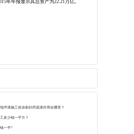
15年年报显示其总资产为22.21万亿。
地坪漆施工前涂刷封闭底漆作用在哪里？
工多少钱一平方？
钱一平?