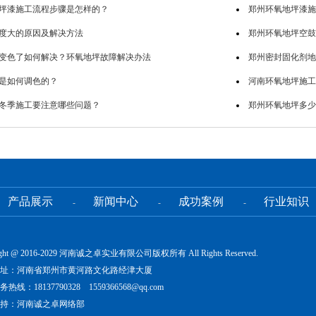
坪漆施工流程步骤是怎样的？
郑州环氧地坪漆施
度大的原因及解决方法
郑州环氧地坪空鼓
变色了如何解决？环氧地坪故障解决办法
郑州密封固化剂地
是如何调色的？
河南环氧地坪施工
冬季施工要注意哪些问题？
郑州环氧地坪多少
产品展示
新闻中心
成功案例
行业知识
-
-
-
ight @ 2016-2029 河南诚之卓实业有限公司版权所有 All Rights Reserved.
址：河南省郑州市黄河路文化路经津大厦
热线：18137790328 1559366568@qq.com
持：河南诚之卓网络部