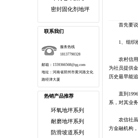
密封固化剂地坪
首先要说
联系我们
1、组织
服务热线
18137790328
农村信用
邮箱：1559366568@qq.com
为社员提供
地址：河南省郑州市黄河路文化
历史最早能追
路经津大厦
直到19
热销产品推荐
系，对其业
环氧地坪系列
农信社
耐磨地坪系列
方金融机构
防滑坡道系列