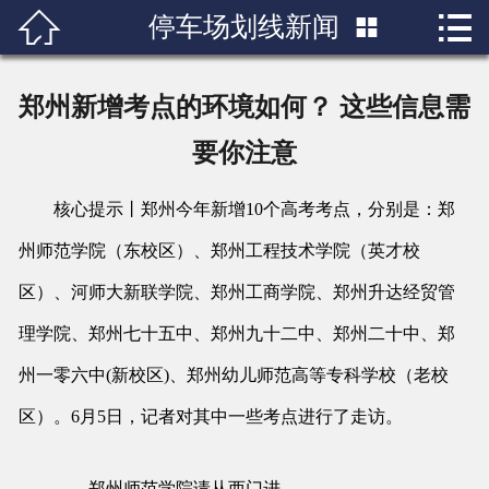


停车场划线新闻

首页

关于我们
郑州新增考点的环境如何？ 这些信息需
产品展示
要你注意
新闻中心
核心提示丨郑州今年新增10个高考考点，分别是：郑
州师范学院（东校区）、郑州工程技术学院（英才校
成功案例
区）、河师大新联学院、郑州工商学院、郑州升达经贸管
行业知识
理学院、郑州七十五中、郑州九十二中、郑州二十中、郑
人才招聘
州一零六中(新校区)、郑州幼儿师范高等专科学校（老校
区）。6月5日，记者对其中一些考点进行了走访。
联系我们
郑州师范学院请从西门进