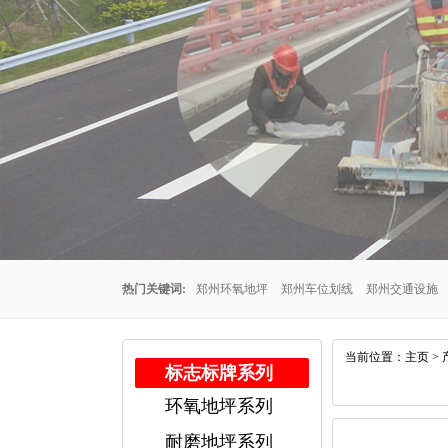
热门关键词:
郑州环氧地坪
郑州车位划线
郑州交通设施
州车位划线公司
郑州停车场车位划线
郑州交通设施厂家
当前位置：
主页
>
标志标牌系列
环氧地坪系列
公司
郑州耐磨地坪
耐磨地坪系列