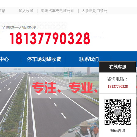
信息
加入收藏
|
郑州汽车充电桩公司
|
人脸识别门禁公
司
中心
停车场划线收费
联系我们
在线客服
咨询电话：
18137790328
扫码咨询