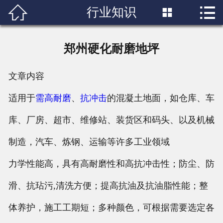


行业知识

首页

关于我们
郑州硬化耐磨地坪
产品展示
文章内容
新闻中心
适用于
需高耐磨
、
抗冲击
的混凝土地面，如仓库、车
成功案例
库、厂房、超市、维修站、装货区和码头、以及机械
制造，汽车、炼钢、运输等许多工业领域
行业知识
力学性能高，具有高耐磨性和高抗冲击性；防尘、防
人才招聘
滑、抗玷污,清洗方便；提高抗油及抗油脂性能；整
联系我们
体养护，施工工期短；多种颜色，可根据需要选定各