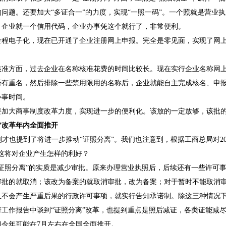
问题。还要加大“多证合一”的力度，实现“一照一码”。一个照就是营业
，企业就一个信用代码，企业办事凭这个就行了，非常便利。
电子化，现在已开通了企业注册网上申报。完全是零见面，实现了网上
方面，过去企业在名称核准花费的时间比较长。现在实行企业名称网上
否有重名，然后排除一些禁用限用的名称后，企业就能自主完成核名、申
办事时间。
大商事制度改革力度，实现进一步的便利化。该放的一定放够，该批的
改革年内全面推开
也提到了将进一步推动“证照分离”。我们也注意到，根据工商总局对20
，这将对企业产生怎样的利好？
照分离”的实质是减少审批。原来办理营业执照后，后续还有一些许可事
审批的就取消；该改为备案的就取消审批，改为备案；对于暂时不能取消
且不会产生严重后果的行政许可事项，就实行告知承诺制。除这三种情况
作报告中谈到“证照分离”改革，也提到重点是照后减证，各类证能减尽
们今年可能在7月左右在全国全面推开。