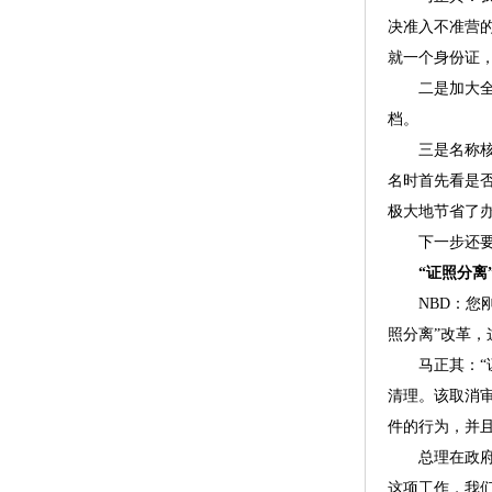
决准入不准营的
就一个身份证
二是加大全程
档。
三是名称核准
名时首先看是
极大地节省了
下一步还要加
“证照分离”
NBD：您刚才
照分离”改革
马正其：“证
清理。该取消
件的行为，并
总理在政府工
这项工作，我