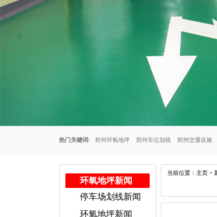
热门关键词:
郑州环氧地坪
郑州车位划线
郑州交通设施
州车位划线公司
郑州停车场车位划线
郑州交通设施厂家
当前位置：
主页
>
环氧地坪新闻
停车场划线新闻
公司
郑州耐磨地坪
环氧地坪新闻