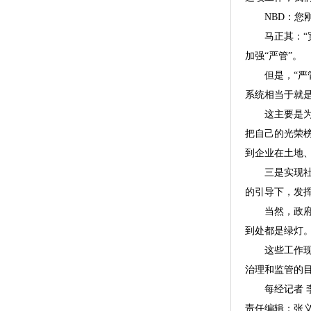
NBD：您刚
马正其：“宽
加强“严管”。
但是，“严管
系统相当于就
这主要是为了
把自己的光荣
到企业在土地
三是实现社会
的引导下，发
当然，政府也
到处都是绿灯
这些工作现在
治理和监管的
每经记者 李
责任编辑：张