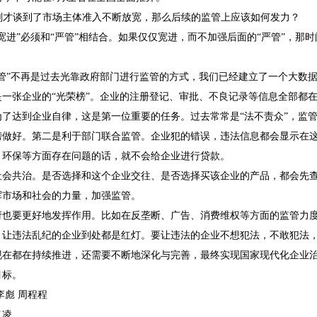
才谈到了市场主体准入不断放宽，那么后续的监管上应该如何发力？
进”必须和“严管”相结合。如果仅仅宽进，而不加强后面的“严管”，那
”不再是过去光靠政府部门进行监管的方式，我们已经建立了一个大数据
是一张企业的“光荣榜”。企业的注册登记、审批、不良记录等信息全部都
达到企业自律，这是第一位重要的任务。过去常常是“法不责众”，监管
榜做好。第二是利于部门联合监管。企业犯的错误，违法信息都会显示在
、环保等方面存在问题的话，就不会给企业进行贷款。
共治。是否选择和这个企业交往、是否选择买该企业的产品，都会先查
挥市场和社会的力量，加强监管。
要更好地发挥作用。比如在反垄断、广告、消费维权等方面的监管力度
。让违法乱纪的企业到处都是红灯。要让违法的企业不想犯法，不敢犯法
都在持续推进，还需要不断地深化与完善，最终实现国家现代化企业治
目标。
彪 周程程
义凌