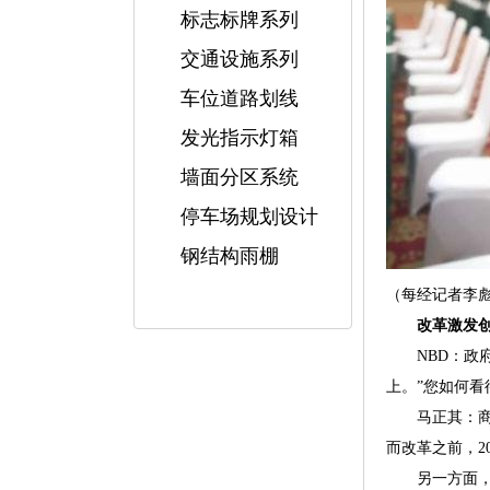
标志标牌系列
交通设施系列
车位道路划线
发光指示灯箱
墙面分区系统
停车场规划设计
钢结构雨棚
（每经记者李
改革激发创
NBD：政府
上。”您如何
马正其：商事制
而改革之前，2
另一方面，商