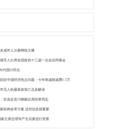
未成年人注册网络主播
领导人出席全国政协十三届一次会议闭幕会
新时代国计民生
回应中国经济热点问题：今年将减税减费1.1万
各省市无人机最新政策汇总及解读
：欢送反贪污贿赂总局转隶同志
家机构改革方案 这些信息很重要
国家主席总理等产生后要进行宣誓