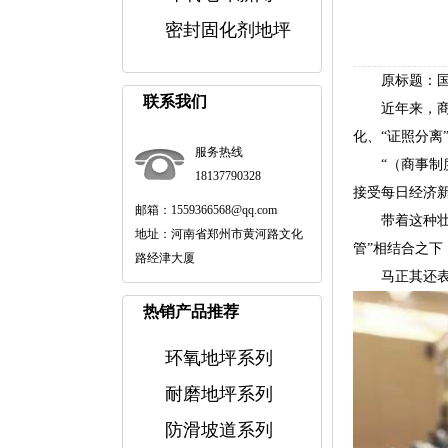
密封固化剂地坪
原标题：国家
联系我们
近年来，商事
化、“证照分离
服务热线
“（商事制度
18137790328
接受每日经济新
邮箱：1559366568@qq.com
带着这种壮士
地址：河南省郑州市黄河路文化
管”相结合之
路经津大厦
马正其还表示
热销产品推荐
环氧地坪系列
耐磨地坪系列
防滑坡道系列