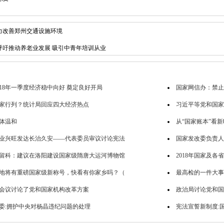
力改善郑州交通设施环境
呼吁推动养老业发展 吸引中青年培训从业
018年一季度经济稳中向好 奠定良好开局
国家网信办：禁止
家行列？统计局回应四大经济热点
习近平等党和国家
体温和
从“国家账本”看
业兴旺发达长治久安――代表委员审议讨论宪法
国家发改委负责人
留科：建议在洛阳建设国家级隋唐大运河博物馆
2018年国家及
3地将有重磅国家级新称号，快看有你家乡吗？（
最高检的一件大事
会议讨论了党和国家机构改革方案
政治局讨论党和国
委:拥护中央对杨晶违纪问题的处理
宪法宣誓新制度: