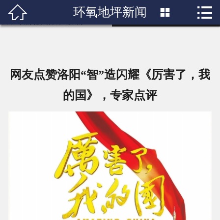
□大河网记者孙华峰何心悦祝传鹏 截至3月7日上午10点，根据相关统计，纪录


环氧地坪新闻

首页

电影《厉害了，我的国》总票房在短短6天内就突破了1.45亿元，影片中一幕幕
中国巨变的场景引发了观众的" />
关于我们
产品展示
网友点赞洛阳“智”造闪耀《厉害了，我
新闻中心
的国》，专家点评
成功案例
行业知识
人才招聘
联系我们