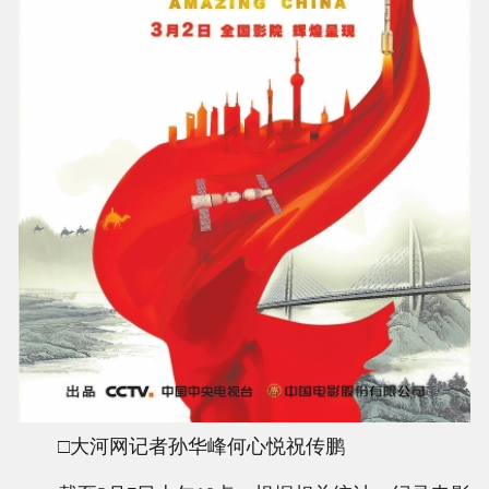
□大河网记者孙华峰何心悦祝传鹏