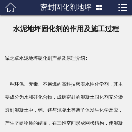


密封固化剂地坪

首页

关于我们
水泥地坪固化剂的作用及施工过程
产品展示
新闻中心
诚之卓水泥地坪硬化剂产品及原理介绍:
成功案例
行业知识
一种环保、无毒、不易燃的高科技密实水性化学剂，其主
要成分为水和硅化合物，成稠密封的混凝土固化剂充分渗
人才招聘
透到混凝土中，钙、镁与混凝土等离子体发生化学反应，
联系我们
产生坚硬物质的结晶，在三维空间形成网状结构，使混凝