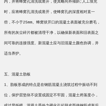
内，并将蜂窝孔清洗或凿开，使其略向外倾斜;人工填充
时，应将蜂窝孔清洗或凿开，使蜂窝孔的深度相对直一
些，不小于25mm。蜂窝状开口的混凝土表面被充分磨毛，
所有的灰尘碎片都被清理干净，以确保新表面和旧表面之
间可靠的连接强度。新混凝土应与旧混凝土颜色协调，并
适当养护。
五、混凝土肋板
1、肋板形成的特点是在钢筋混凝土浇筑过程中振动不到
位，保护层垫块不设置或固定不牢固，混凝土坍落度小，
或过早拆模，混凝土受外力硬化引起脱皮而使钢筋成形后