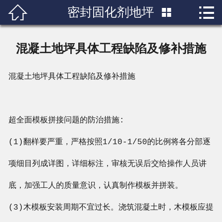


密封固化剂地坪

首页

关于我们
混凝土地坪具体工程缺陷及修补措施
产品展示
混凝土地坪
具体工程缺陷及修补措施
新闻中心
成功案例
超全面模板拼接问题的防治措施:
行业知识
(1)翻样要严重，严格按照1/10-1/50的比例将各分部逐
项细目列成详图，详细标注，审核无误后交给操作人员讲
人才招聘
底，加强工人的质量意识，认真制作模板并拼装。
联系我们
(3)木模板安装周期不宜过长。浇筑混凝土时，木模板应提