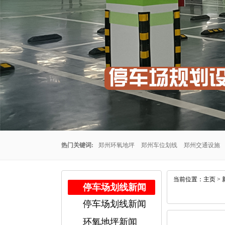
热门关键词:
郑州环氧地坪
郑州车位划线
郑州交通设施
州车位划线公司
郑州停车场车位划线
郑州交通设施厂家
当前位置：
主页
>
停车场划线新闻
停车场划线新闻
公司
郑州耐磨地坪
环氧地坪新闻