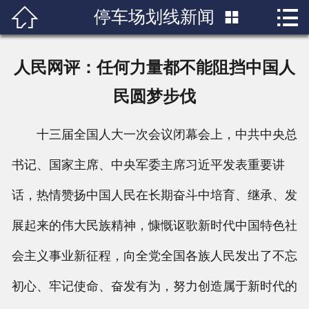


停车场划线新闻

首页

关于我们
人民网评：任何力量都不能阻挡中国人
产品展示
民圆梦步伐
新闻中心
十三届全国人大一次会议闭幕会上，中共中央总
成功案例
书记、国家主席、中央军委主席习近平发表重要讲
话，热情赞扬中国人民在长期奋斗中培育、继承、发
行业知识
展起来的伟大民族精神，慷慨讴歌新时代中国特色社
人才招聘
会主义事业新征程，向全党全国各族人民发出了不忘
联系我们
初心、牢记使命、奋发有为，努力创造属于新时代的