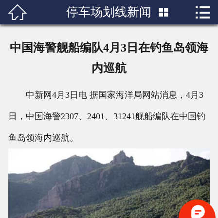


停车场划线新闻

首页

关于我们
中国海警舰船编队4月3日在钓鱼岛领海
产品展示
内巡航
新闻中心
中新网4月3日电 据国家海洋局网站消息，4月3
成功案例
日，中国海警2307、2401、31241舰船编队在中国钓
鱼岛领海内巡航。
行业知识
人才招聘
联系我们