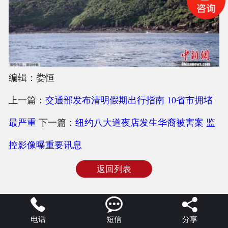
编辑：娄恒
上一篇：
交通部发布清明假期出行指南 10省市拥堵
最严重
下一篇：
纽约八大道夜店发生华裔被害案 监
控影像曝重要讯息
返回列表



电话
短信
分享