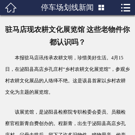


停车场划线新闻

首页

关于我们
驻马店现农耕文化展览馆 这些老物件你
产品展示
都认识吗？
新闻中心
本报驻马店讯传承农耕文明，珍惜美好生活。4月15
日，在泌阳县高店乡孔庄村“乡村农耕文化展览馆”，参观乡
成功案例
村农耕文化展品的人络绎不绝。这是该县首家以乡村农耕
行业知识
文化为主题的展览馆。
人才招聘
该展览馆，是泌阳县检察院专职检委会委员、员额检
联系我们
察官程新青自费创办的。程新青，出生于泌阳县高店乡孔
庄村，父母去世后，留下了许多旧物件。睹物思亲，他产