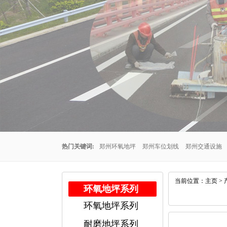
热门关键词:
郑州环氧地坪
郑州车位划线
郑州交通设施
州车位划线公司
郑州停车场车位划线
郑州交通设施厂家
当前位置：
主页
>
环氧地坪系列
环氧地坪系列
公司
郑州耐磨地坪
耐磨地坪系列