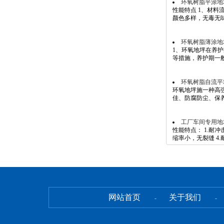
环氧树脂平涂地
性能特点 1、材料
颜色多样，无毒无味无
环氧树脂薄涂地
1、环氧地坪在养
等措施，养护期一般至
环氧树脂自流平
环氧地坪施一种高
佳、防腐防尘、保养
工厂车间专用地
性能特点： 1.耐冲
缩率小，无裂缝 4.耐
网站首页
关于我们
-
-