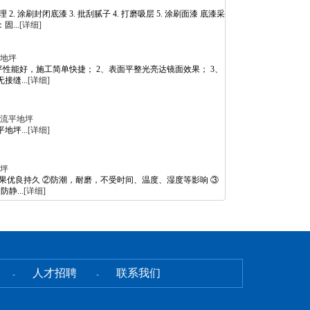
 2. 涂刷封闭底漆 3. 批刮腻子 4. 打磨吸层 5. 涂刷面漆 底漆采
...
[详细]
地坪
平性能好，施工简单快捷； 2、表面平整光亮达镜面效果； 3、
缝...
[详细]
流平地坪
坪...
[详细]
坪
果优良持久 ②防潮，耐磨，不受时间、温度、湿度等影响 ③
静...
[详细]
人才招聘
联系我们
-
-