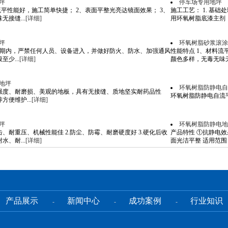
坪
停车场专用地坪
流平性能好，施工简单快捷； 2、表面平整光亮达镜面效果； 3、
施工工艺： 1. 基础处理
接缝...
[详细]
用环氧树脂底漆主剂：固
坪
环氧树脂砂浆滚涂
护期内，严禁任何人员、设备进入，并做好防火、防水、加强通风
性能特点 1、材料流
少...
[详细]
颜色多样，无毒无味无接
地坪
环氧树脂防静电自
强度、耐磨损、美观的地板，具有无接缝、质地坚实耐药品性
环氧树脂防静电自流平地
方便维护...
[详细]
坪
环氧树脂防静电地
击、耐重压、机械性能佳 2.防尘、防霉、耐磨硬度好 3.硬化后收
产品特性 ①抗静电效
水、耐...
[详细]
面光洁平整 适用范围 防
产品展示
新闻中心
成功案例
行业知识
-
-
-